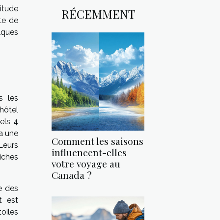
titude
RÉCEMMENT
ite de
ques
s les
’hôtel
els 4
a une
Comment les saisons
Leurs
influencent-elles
iches
votre voyage au
Canada ?
e des
t est
toiles