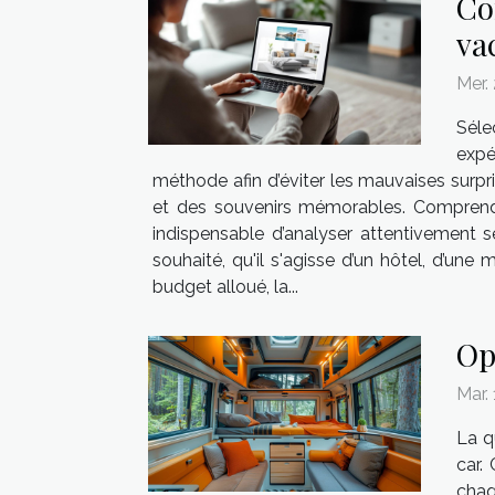
Co
va
Mer.
Séle
expé
méthode afin d’éviter les mauvaises surpri
et des souvenirs mémorables. Comprendre
indispensable d’analyser attentivement s
souhaité, qu'il s'agisse d’un hôtel, d’un
budget alloué, la...
Op
Mar.
La q
car.
chaq