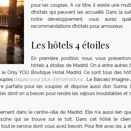
pour les couples. À ce titre, il existe une mul
d’hôtels qui peuvent les accueillir. Dans la su
notre développement, vous aurez quel
recommandations d’hôtels pour amoureux.
Les hôtels 4 étoiles
En première position, nous vous présenton
hôtels 4 étoiles de Madrid. On a entre autres l
 le Only YOU Boutique Hotel Madrid. Ce sont tous des hôt
ouples,
cliquez pour plus d'informations
. Le Barceló Imagine 
ure parfaite pour les couples et dispose aussi d’un Sunna. 
s dont on a besoin pour rendre les séjours inoubliables et r
ent dans le centre-ville de Madrid. Elle n'a aussi rien qu
ine qui se trouve sur le toit. Dans cet hôtel le clien
e tout le service dont vous avez besoin. Pour finir avec les 4 é