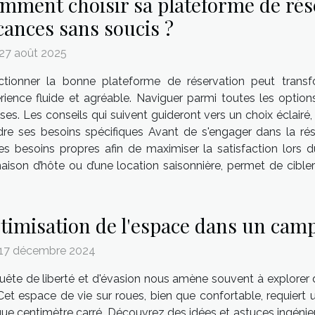
mment choisir sa plateforme de rés
cances sans soucis ?
 27 août 2025
ctionner la bonne plateforme de réservation peut transf
rience fluide et agréable. Naviguer parmi toutes les optio
ses. Les conseils qui suivent guideront vers un choix éclairé
 ses besoins spécifiques Avant de s'engager dans la rése
es besoins propres afin de maximiser la satisfaction lors 
e maison d’hôte ou d’une location saisonnière, permet de cib
timisation de l'espace dans un camp
 17 décembre 2024
uête de liberté et d'évasion nous amène souvent à explorer
 Cet espace de vie sur roues, bien que confortable, requiert
ue centimètre carré. Découvrez des idées et astuces ingéni