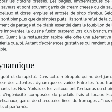
our les citadins pressés. Les bagels, emblématiques de 
e saveurs et sont souvent garnis de cream cheese ou de s
lleux et dorés, empilés et arrosés de sirop d’érable. Sel
t bien plus que de simples plats ; ils sont le reflet de la c
ent de partage et de plaisir, essentiel dans le tourbillon de 
 innovantes, la cuisine fusion surprend lors d'un brunch, m
ux. Quant à la restauration rapide, elle offre une alternativ
er la qualité. Autant d’expériences gustatives qui rendent le 
ble.
Dynamique
goût et de rapidité. Dans cette métropole qui ne dort jamai
uteur des attentes : dynamique et variée. Entre les food tru
ants, les New-Yorkais et les visiteurs ont l'embarras du choi
 d'ingéniosité, composées de produits frais et locaux. Ell
tisanaux, garnis de charcuteries fines, de fromages affinés 
ts et parfumés.