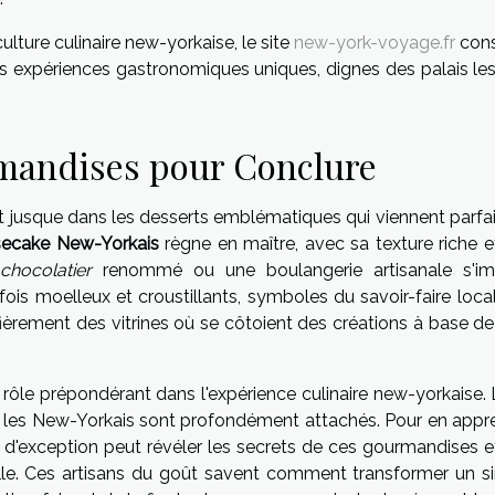
ulture culinaire new-yorkaise, le site
new-york-voyage.fr
cons
es expériences gastronomiques uniques, dignes des palais les
mandises pour Conclure
nt jusque dans les desserts emblématiques qui viennent parfai
ecake New-Yorkais
règne en maître, avec sa texture riche e
chocolatier
renommé ou une boulangerie artisanale s'i
fois moelleux et croustillants, symboles du savoir-faire loca
ièrement des vitrines où se côtoient des créations à base d
 rôle prépondérant dans l'expérience culinaire new-yorkaise.
le les New-Yorkais sont profondément attachés. Pour en appr
 d'exception peut révéler les secrets de ces gourmandises et
ille. Ces artisans du goût savent comment transformer un s