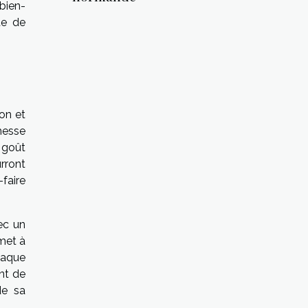
 bien-
te de
on et
messe
 goût
rront
faire
vec un
met à
haque
nt de
de sa