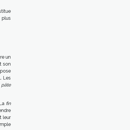
titue
 plus
re un
t son
mpose
l. Les
e
pâte
 La
fin
endre
 leur
imple