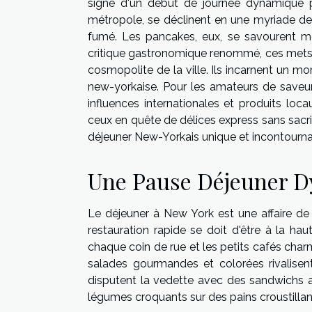
signe d'un début de journée dynamique p
métropole, se déclinent en une myriade d
fumé. Les pancakes, eux, se savourent moe
critique gastronomique renommé, ces mets son
cosmopolite de la ville. Ils incarnent un mom
new-yorkaise. Pour les amateurs de saveurs
influences internationales et produits loca
ceux en quête de délices express sans sacrifi
déjeuner New-Yorkais unique et incontourna
Une Pause Déjeuner 
Le déjeuner à New York est une affaire de 
restauration rapide se doit d'être à la ha
chaque coin de rue et les petits cafés charm
salades gourmandes et colorées rivalisent
disputent la vedette avec des sandwichs ar
légumes croquants sur des pains croustillan