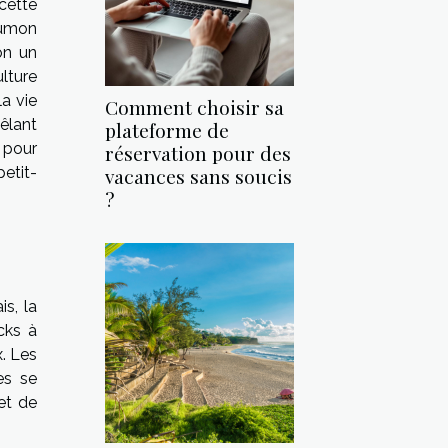
cette
aumon
on un
ulture
la vie
Comment choisir sa
êlant
plateforme de
e pour
réservation pour des
vacances sans soucis
petit-
?
s, la
cks à
x. Les
es se
et de