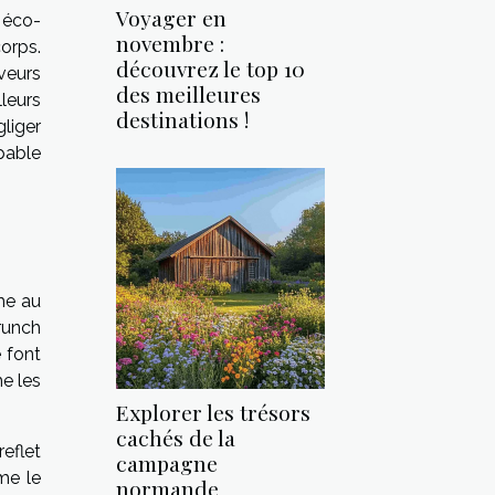
Voyager en
 éco-
novembre :
corps.
découvrez le top 10
veurs
des meilleures
lleurs
destinations !
gliger
pable
ime au
runch
 font
e les
Explorer les trésors
cachés de la
eflet
campagne
me le
normande