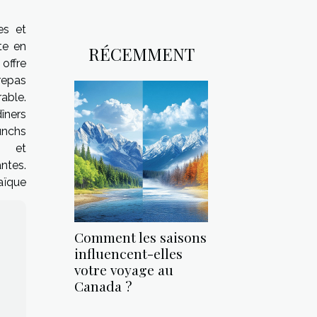
es et
te en
RÉCEMMENT
offre
repas
able.
ners
nchs
es et
antes.
aïque
Comment les saisons
influencent-elles
votre voyage au
Canada ?