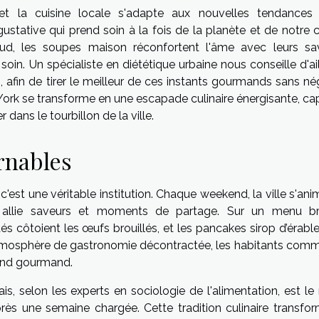
t la cuisine locale s'adapte aux nouvelles tendances
gustative qui prend soin à la fois de la planète et de notre 
ud, les soupes maison réconfortent l'âme avec leurs sa
soin. Un spécialiste en diététique urbaine nous conseille d'ai
tion, afin de tirer le meilleur de ces instants gourmands sans né
 York se transforme en une escapade culinaire énergisante, ca
dans le tourbillon de la ville.
rnables
c'est une véritable institution. Chaque weekend, la ville s'an
i allie saveurs et moments de partage. Sur un menu b
 côtoient les œufs brouillés, et les pancakes sirop d’érable
tmosphère de gastronomie décontractée, les habitants comm
kend gourmand.
 selon les experts en sociologie de l'alimentation, est le r
près une semaine chargée. Cette tradition culinaire transfor